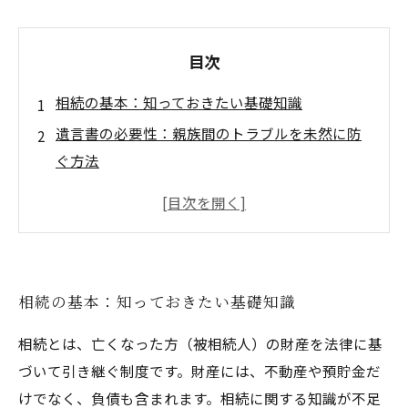
目次
相続の基本：知っておきたい基礎知識
遺言書の必要性：親族間のトラブルを未然に防
ぐ方法
誤解を避けるための遺言の書き方
遺言書には主に次の3種類があります。
誤解を避けるための遺言書の書き方
行政書士が教える相続手続きの流れ
相続の基本：知っておきたい基礎知識
相続の不安を解消するためのポイント
相続とは、亡くなった方（被相続人）の財産を法律に基
安心して遺言を残すための注意点
づいて引き継ぐ制度です。財産には、不動産や預貯金だ
相続と遺言の理解を深め、安心の未来へ
けでなく、負債も含まれます。相続に関する知識が不足