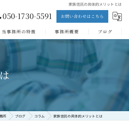
家族信託の具体的メリットとは
050-1730-5591
お問い合わせはこちら
当事務所の特徴
事務所概要
ブログ
書類作成
許認可
は
相続
遺言書
成年後見人
務所
ブログ
コラム
家族信託の具体的メリットとは