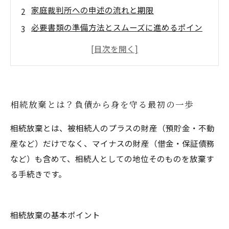
家庭裁判所への申述の流れと期限
必要書類の準備方法とスムーズに進めるポイン
ト
相続放棄を選ぶ理由―トラブル回避と経済的リ
スクの軽減
相続放棄完了後の注意点と今後の対処法
相続放棄とは？負債から身を守る最初の一歩
行政書士が教える！初めての相続放棄で押さえ
るべきポイント
相続放棄とは、被相続人のプラスの財産（預貯金・不動
まとめ：相続放棄は「早めの情報整理」と「正
産など）だけでなく、マイナスの財産（借金・保証債務
確な手続き」が鍵
など）も含めて、相続人としての地位そのものを放棄す
る手続きです。
相続放棄の基本ポイント