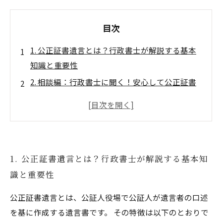
目次
1. 公正証書遺言とは？行政書士が解説する基本
知識と重要性
2. 相談編：行政書士に聞く！安心して公正証書
遺言を作るためのポイント
3. 作成の流れ：公正証書遺言手続きのステップ
を詳しく解説
4. トラブル回避：公正証書遺言で相続トラブル
1. 公正証書遺言とは？行政書士が解説する基本知
を防ぐ方法
識と重要性
5. 公正証書遺言のメリットと注意点
まとめ：行政書士と一緒に安心の遺言作成を実
公正証書遺言とは、公証人役場で公証人が遺言者の口述
現しよう
を基に作成する遺言書です。 その特徴は以下のとおりで